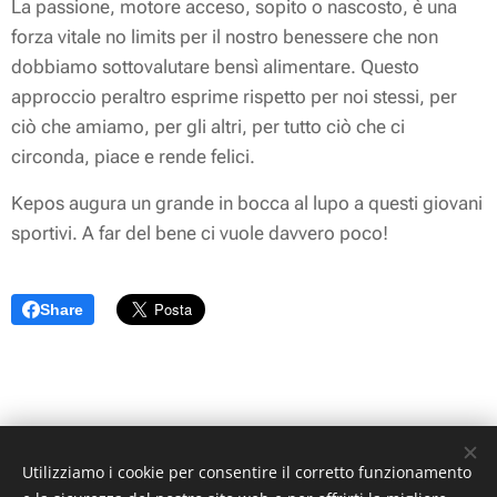
La passione, motore acceso, sopito o nascosto, è una
forza vitale no limits per il nostro benessere che non
dobbiamo sottovalutare bensì alimentare. Questo
approccio peraltro esprime rispetto per noi stessi, per
ciò che amiamo, per gli altri, per tutto ciò che ci
circonda, piace e rende felici.
Kepos augura un grande in bocca al lupo a questi giovani
sportivi. A far del bene ci vuole davvero poco!
Share
© 2021 KEPOS s.r.l. |
Utilizziamo i cookie per consentire il corretto funzionamento
Vietata la copia e la riproduzione di contenuti, immagini, illustrazioni e